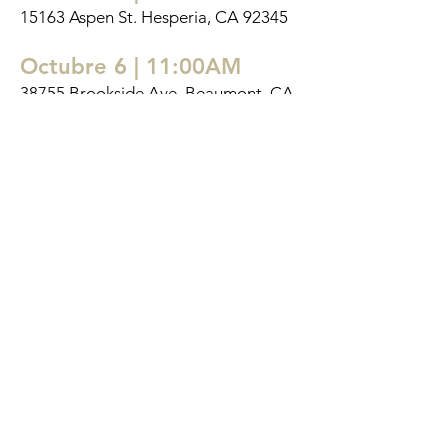
15163 Aspen St. Hesperia, CA 92345
Octubre 6 | 11:00AM
38755 Brookside Ave. Beaumont, CA
92223
Octubre 19-20 | TBA
Branford, Florida
(Ingles Solamente)
INVITAR
© 2023 All Rights Reserved Joshua Kelly Ministries